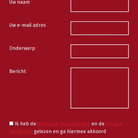
Uw naam
*
Uw e-mail adres
*
Onderwerp
*
Bericht
*
Ik heb de
Algemene Voorwaarden
en de
Privacy
verklaring
gelezen en ga hiermee akkoord