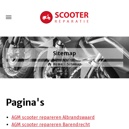
Sitemap
Home
Sitemap
Pagina's
AGM scooter repareren Albrandswaard
AGM scooter repareren Barendrecht