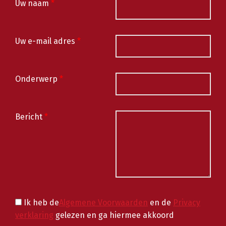
Uw naam
*
Uw e-mail adres
*
Onderwerp
*
Bericht
*
Ik heb de
Algemene Voorwaarden
en de
Privacy
verklaring
gelezen en ga hiermee akkoord