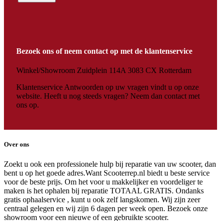
Bezoek ons of neem contact op met de klantenservice
Winkel/Showroom Zuidplein 114A 3083 CX Rotterdam
Klantenservice Antwoorden op uw vragen vindt u op onze
website. Heeft u nog steeds vragen? Neem dan contact met
ons op.
Over ons
Zoekt u ook een professionele hulp bij reparatie van uw scooter, dan
bent u op het goede adres.Want Scooterrep.nl biedt u beste service
voor de beste prijs. Om het voor u makkelijker en voordeliger te
maken is het ophalen bij reparatie TOTAAL GRATIS. Ondanks
gratis ophaalservice , kunt u ook zelf langskomen. Wij zijn zeer
centraal gelegen en wij zijn 6 dagen per week open. Bezoek onze
showroom voor een nieuwe of een gebruikte scooter.