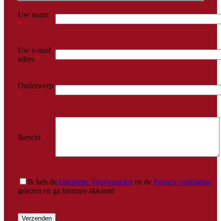
Uw naam
*
Uw e-mail
adres
*
Onderwerp
*
Bericht
*
Ik heb de
Algemene Voorwaarden
en de
Privacy verklaring
gelezen en ga hiermee akkoord