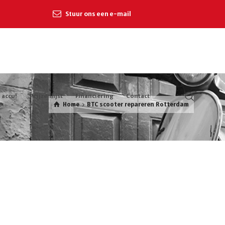
Stuur ons een e-mail
 accu!
Prijzenlijst
Financiering
Contact
Home
BTC scooter repareren Rotterdam