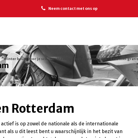
Neem contact met ons op
Winter beurt voor je scooter. Maak je scooter winter klaar! €150 met gratis
dam
en Rotterdam
ctief is op zowel de nationale als de internationale
nt als u dit leest bent u waarschijnlijk in het bezit van