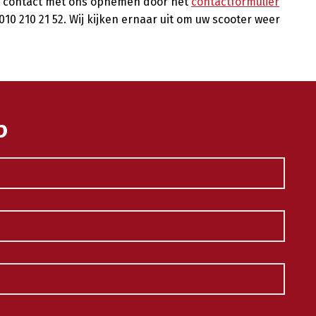
nt contact met ons opnemen door het
contactformulier
 010 210 21 52. Wij kijken ernaar uit om uw scooter weer
p