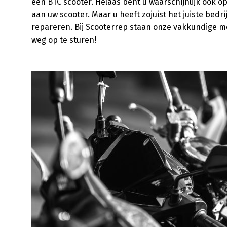
een BTC scooter. Helaas bent u waarschijnlijk ook o
aan uw scooter. Maar u heeft zojuist het juiste bed
repareren. Bij Scooterrep staan onze vakkundige m
weg op te sturen!