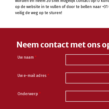
worden en neem zo snel mogelijk contact op! U ku
op de website in te vullen of door te bellen naar +31
veilig de weg op te sturen!
Neem contact met ons o
Uw naam
*
Uw e-mail adres
*
Onderwerp
*