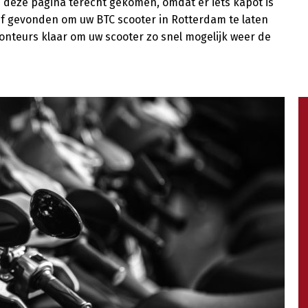
p deze pagina terecht gekomen, omdat er iets kapot is
rijf gevonden om uw BTC scooter in Rotterdam te laten
onteurs klaar om uw scooter zo snel mogelijk weer de