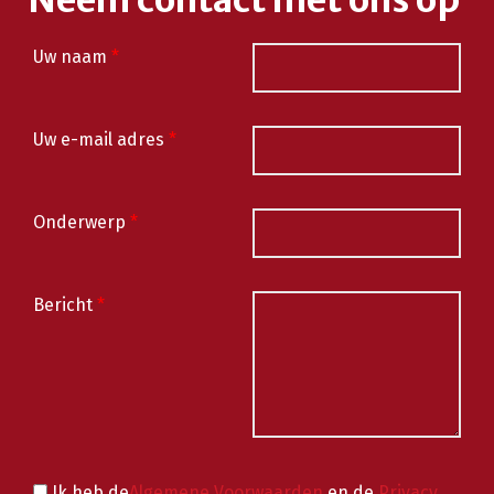
Neem contact met ons op
Uw naam
*
Uw e-mail adres
*
Onderwerp
*
Bericht
*
Ik heb de
Algemene Voorwaarden
en de
Privacy