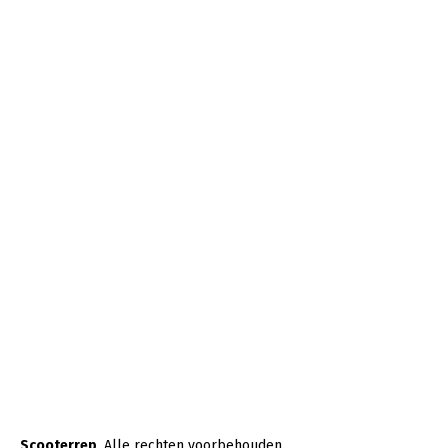
Scooterrep
. Alle rechten voorbehouden.