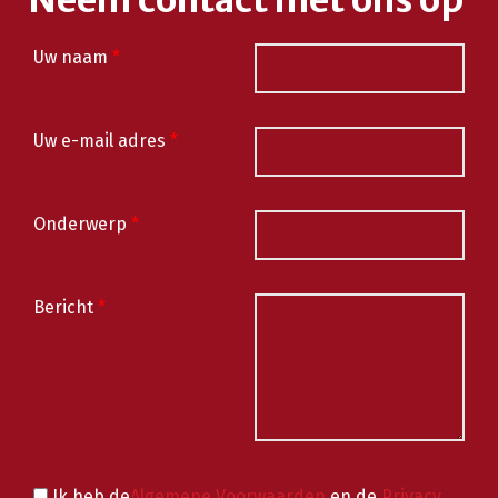
Neem contact met ons op
Uw naam
*
Uw e-mail adres
*
Onderwerp
*
Bericht
*
Ik heb de
Algemene Voorwaarden
en de
Privacy