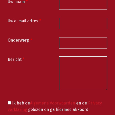
Uw naam
*
Uw e-mail adres
*
Onderwerp
*
Bericht
*
Ik heb de
Algemene Voorwaarden
en de
Privacy
verklaring
gelezen en ga hiermee akkoord