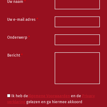
Uw naam
*
Uw e-mail adres
*
Onderwerp
*
Bericht
*
Ik heb de
Algemene Voorwaarden
en de
Privacy
verklaring
gelezen en ga hiermee akkoord