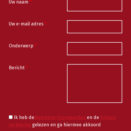
Uw naam
*
Uw e-mail adres
*
Onderwerp
*
Bericht
*
Ik heb de
Algemene Voorwaarden
en de
Privacy
verklaring
gelezen en ga hiermee akkoord