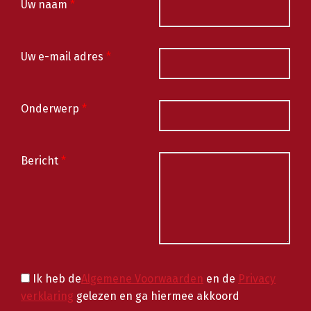
Uw naam
*
Uw e-mail adres
*
Onderwerp
*
Bericht
*
Ik heb de
Algemene Voorwaarden
en de
Privacy
verklaring
gelezen en ga hiermee akkoord