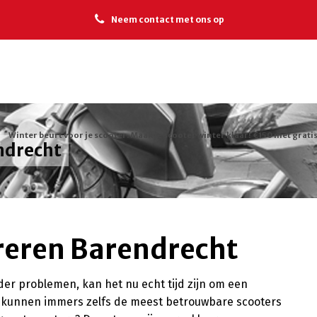
Neem contact met ons op
Winter beurt voor je scooter. Maak je scooter winter klaar! €150 met gratis
ndrecht
reren Barendrecht
der problemen, kan het nu echt tijd zijn om een
as kunnen immers zelfs de meest betrouwbare scooters