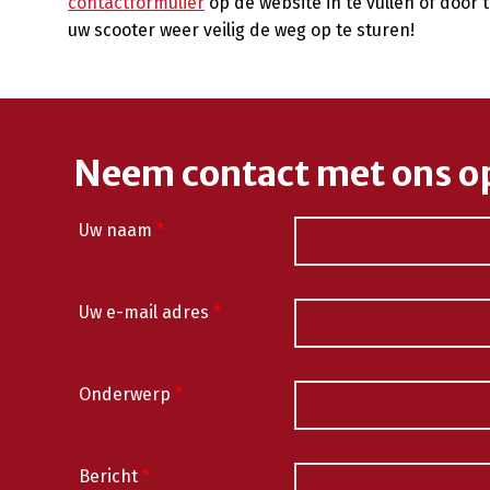
contactformulier
op de website in te vullen of door t
uw scooter weer veilig de weg op te sturen!
Neem contact met ons o
Uw naam
*
Uw e-mail adres
*
Onderwerp
*
Bericht
*