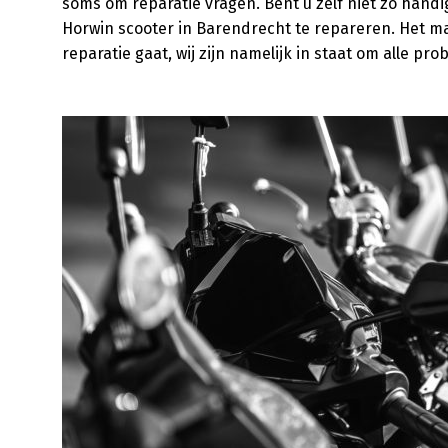
soms om reparatie vragen. Bent u zelf niet zo handi
Horwin scooter in Barendrecht te repareren. Het maak
reparatie gaat, wij zijn namelijk in staat om alle pr