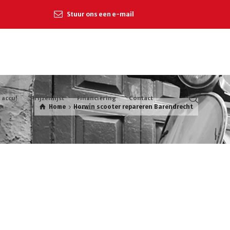
Stuur ons een e-mail
 accu!
Prijzenlijst
Financiering
Contact
Home
Horwin scooter repareren Barendrecht