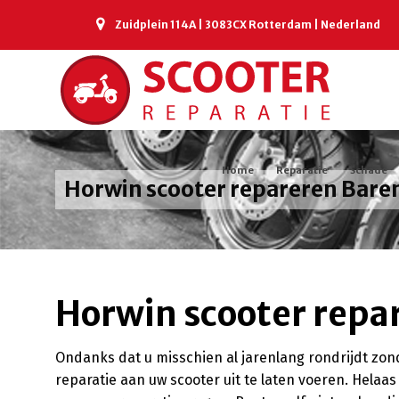
Zuidplein 114A | 3083CX Rotterdam | Nederland
Home
Reparatie
Schade
Horwin scooter repareren Bare
Horwin scooter repa
Ondanks dat u misschien al jarenlang rondrijdt zon
reparatie aan uw scooter uit te laten voeren. Hela