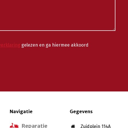
verklaring
gelezen en ga hiermee akkoord
Navigatie
Gegevens
Reparatie
Zuidplein 114A