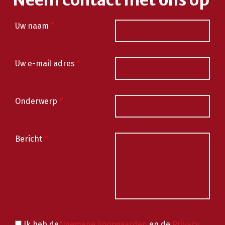
Neem contact met ons op
Uw naam
*
Uw e-mail adres
*
Onderwerp
*
Bericht
*
Ik heb de
Algemene Voorwaarden
en de
Privacy