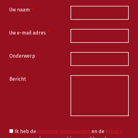
Uw naam
*
Uw e-mail adres
*
Onderwerp
*
Bericht
*
Ik heb de
Algemene Voorwaarden
en de
Privacy