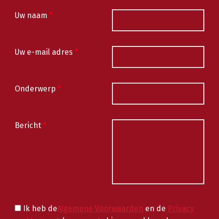
Uw naam
*
Uw e-mail adres
*
Onderwerp
*
Bericht
*
Ik heb de
Algemene Voorwaarden
en de
Privacy