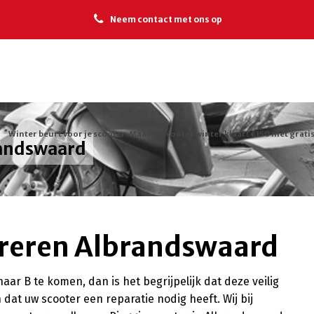
Neem contact met ons op
Winter beurt voor je scooter. Maak je scooter winter klaar! €150 met gratis
randswaard
areren Albrandswaard
ar B te komen, dan is het begrijpelijk dat deze veilig
at uw scooter een reparatie nodig heeft. Wij bij