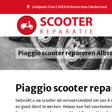
Zuidplein 114A | 3083CX Rotterdam | Nederland
Home
Reparatie
Schade
Piaggio scooter repareren Alb
Piaggio scooter rep
Gebruikt u uw scooter als vervoersmiddel om van A na
en goed dient te werken. Helaas kan het voorkomen d