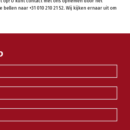
t op! U kunt contact met ons opnemen door het
e bellen naar +31 010 210 21 52. Wij kijken ernaar uit om
p