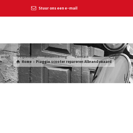
Stuur ons een e-mail
 accu!
Prijzenlijst
Financiering
Contact
Home
Piaggio scooter repareren Albrandswaard