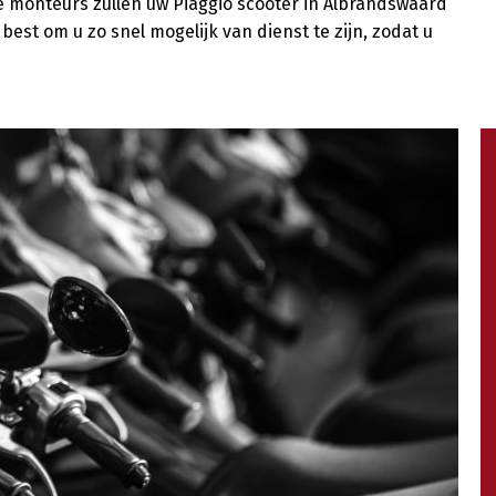
e monteurs zullen uw Piaggio scooter in Albrandswaard
best om u zo snel mogelijk van dienst te zijn, zodat u