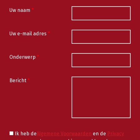
Uw naam
*
Uw e-mail adres
*
Onderwerp
*
Bericht
*
Ik heb de
Algemene Voorwaarden
en de
Privacy