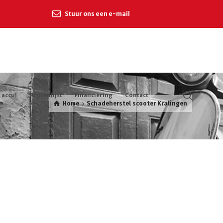
Stuur ons een e-mail
 accu!
Prijzenlijst
Financiering
Contact
Home
Schadeherstel scooter Kralingen