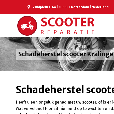
Zuidplein 114A | 3083CX Rotterdam | Nederland
Home
Reparatie
Schade
Schadeherstel scooter Kraling
Schadeherstel scoot
Heeft u een ongeluk gehad met uw scooter, of is e
Wat vervelend! Hier zit niemand op te wachten en da