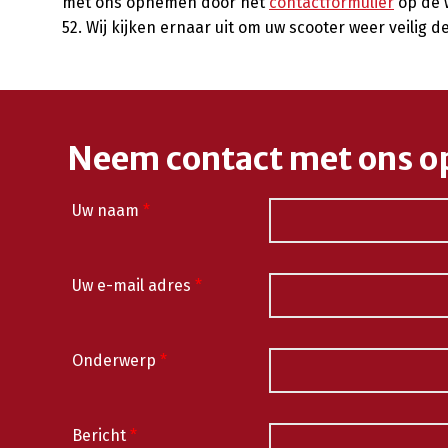
met ons opnemen door het
contactformulier
op de w
52. Wij kijken ernaar uit om uw scooter weer veilig d
Neem contact met ons o
Uw naam
*
Uw e-mail adres
*
Onderwerp
*
Bericht
*