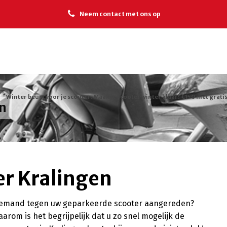
Neem contact met ons op
Winter beurt voor je scooter. Maak je scooter winter klaar! €150 met gratis
en
er Kralingen
r iemand tegen uw geparkeerde scooter aangereden?
arom is het begrijpelijk dat u zo snel mogelijk de