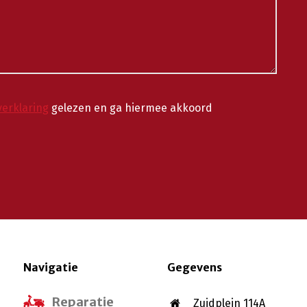
verklaring
gelezen en ga hiermee akkoord
Navigatie
Gegevens
Reparatie
Zuidplein 114A