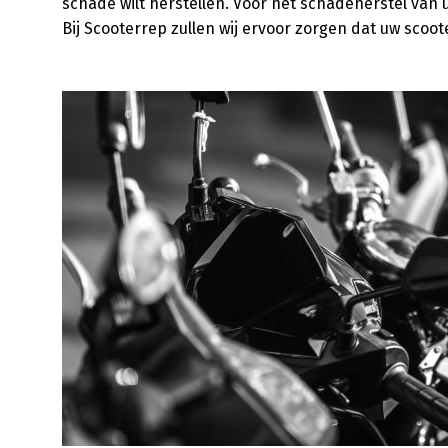
schade wilt herstellen. Voor het schadeherstel van u
Bij Scooterrep zullen wij ervoor zorgen dat uw scoo