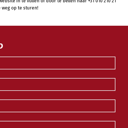
ebsite in te vullen of door te bellen naar +31 010 210 21
e weg op te sturen!
p