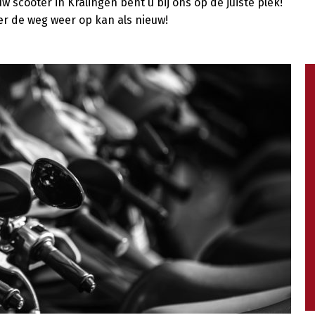
w scooter in Kralingen bent u bij ons op de juiste plek!
ter de weg weer op kan als nieuw!