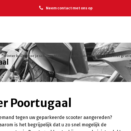
Neem contact met ons op
Winter beurt voor je scooter. Maak je scooter winter klaar! €150 met gratis
aal
er Poortugaal
r iemand tegen uw geparkeerde scooter aangereden?
arom is het begrijpelijk dat u zo snel mogelijk de