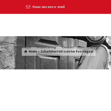
Stuur ons een e-mail
 accu!
Prijzenlijst
Financiering
Contact
Home
Schadeherstel scooter Poortugaal