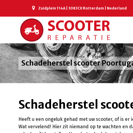
Zuidplein 114A | 3083CX Rotterdam | Nederland
Home
Reparatie
Schade
Schadeherstel scooter Poortug
Schadeherstel scoot
Heeft u een ongeluk gehad met uw scooter, of is e
Wat vervelend! Hier zit niemand op te wachten en da