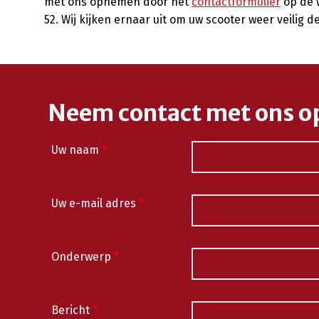
met ons opnemen door het
contactformulier
op de w
52. Wij kijken ernaar uit om uw scooter weer veilig d
Neem contact met ons o
Uw naam
*
Uw e-mail adres
*
Onderwerp
*
Bericht
*