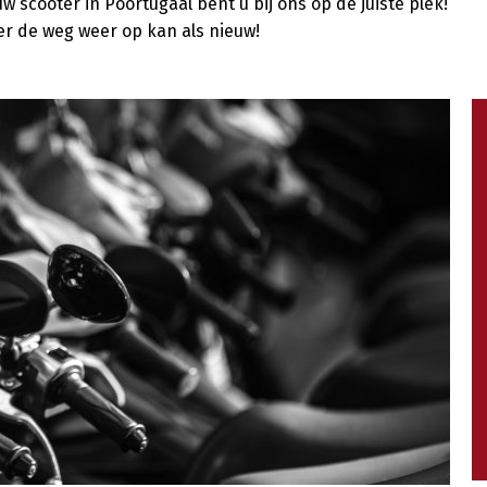
w scooter in Poortugaal bent u bij ons op de juiste plek!
ter de weg weer op kan als nieuw!