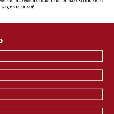
ebsite in te vullen of door te bellen naar +31 010 210 21
e weg op te sturen!
p