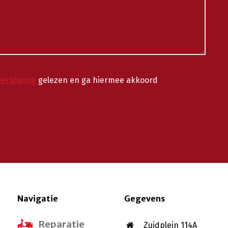
verklaring
gelezen en ga hiermee akkoord
Navigatie
Gegevens
Reparatie
Zuidplein 114A