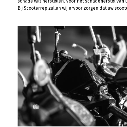
schade wilt herstellen. Voor het schadeherstel van u
Bij Scooterrep zullen wij ervoor zorgen dat uw scoo