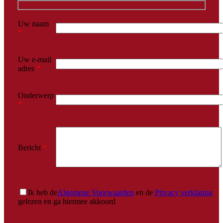
Uw naam
*
Uw e-mail
adres
*
Onderwerp
*
Bericht
*
Ik heb de
Algemene Voorwaarden
en de
Privacy verklaring
gelezen en ga hiermee akkoord