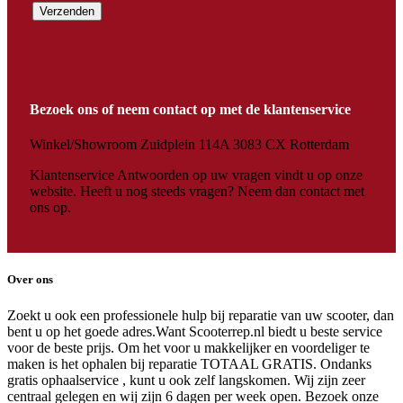
Bezoek ons of neem contact op met de klantenservice
Winkel/Showroom Zuidplein 114A 3083 CX Rotterdam
Klantenservice Antwoorden op uw vragen vindt u op onze
website. Heeft u nog steeds vragen? Neem dan contact met
ons op.
Over ons
Zoekt u ook een professionele hulp bij reparatie van uw scooter, dan
bent u op het goede adres.Want Scooterrep.nl biedt u beste service
voor de beste prijs. Om het voor u makkelijker en voordeliger te
maken is het ophalen bij reparatie TOTAAL GRATIS. Ondanks
gratis ophaalservice , kunt u ook zelf langskomen. Wij zijn zeer
centraal gelegen en wij zijn 6 dagen per week open. Bezoek onze