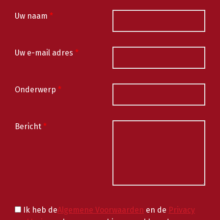
Uw naam
*
Uw e-mail adres
*
Onderwerp
*
Bericht
*
Ik heb de
Algemene Voorwaarden
en de
Privacy