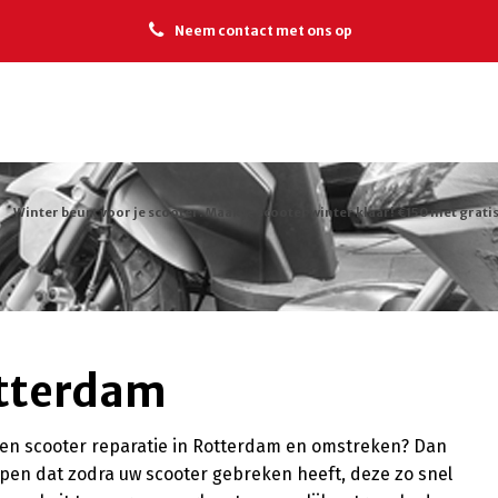
Neem contact met ons op
Winter beurt voor je scooter. Maak je scooter winter klaar! €150 met gratis
otterdam
een scooter reparatie in Rotterdam en omstreken? Dan
ijpen dat zodra uw scooter gebreken heeft, deze zo snel