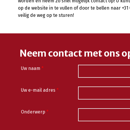
worden en neem zo snel mogelijk contact op! U ku
op de website in te vullen of door te bellen naar +31
veilig de weg op te sturen!
Neem contact met ons o
Uw naam
*
Uw e-mail adres
*
Onderwerp
*