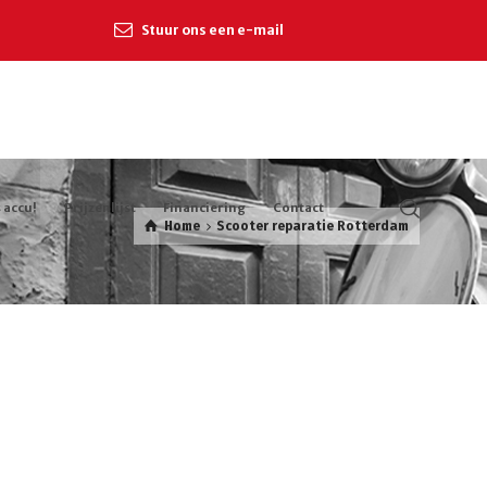
Stuur ons een e-mail
 accu!
Prijzenlijst
Financiering
Contact
Home
Scooter reparatie Rotterdam