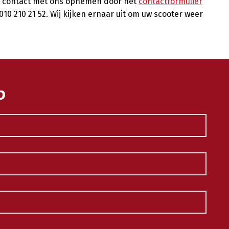
nt contact met ons opnemen door het
contactformulier
 010 210 21 52. Wij kijken ernaar uit om uw scooter weer
p