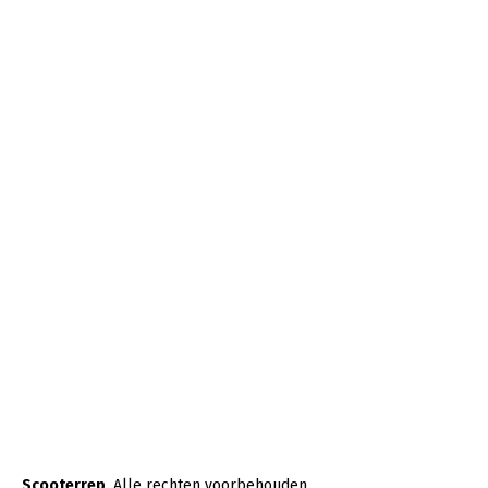
Scooterrep
. Alle rechten voorbehouden.