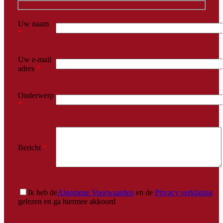
Uw naam
*
Uw e-mail
adres
*
Onderwerp
*
Bericht
*
Ik heb de
Algemene Voorwaarden
en de
Privacy verklaring
gelezen en ga hiermee akkoord