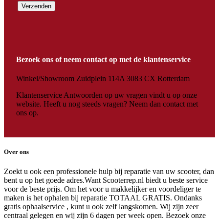
Bezoek ons of neem contact op met de klantenservice
Winkel/Showroom Zuidplein 114A 3083 CX Rotterdam
Klantenservice Antwoorden op uw vragen vindt u op onze
website. Heeft u nog steeds vragen? Neem dan contact met
ons op.
Over ons
Zoekt u ook een professionele hulp bij reparatie van uw scooter, dan
bent u op het goede adres.Want Scooterrep.nl biedt u beste service
voor de beste prijs. Om het voor u makkelijker en voordeliger te
maken is het ophalen bij reparatie TOTAAL GRATIS. Ondanks
gratis ophaalservice , kunt u ook zelf langskomen. Wij zijn zeer
centraal gelegen en wij zijn 6 dagen per week open. Bezoek onze