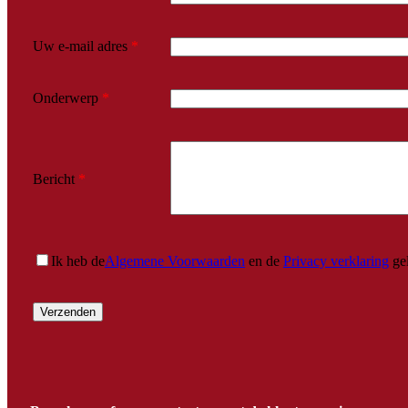
Uw e-mail adres
*
Onderwerp
*
Bericht
*
Ik heb de
Algemene Voorwaarden
en de
Privacy verklaring
gel