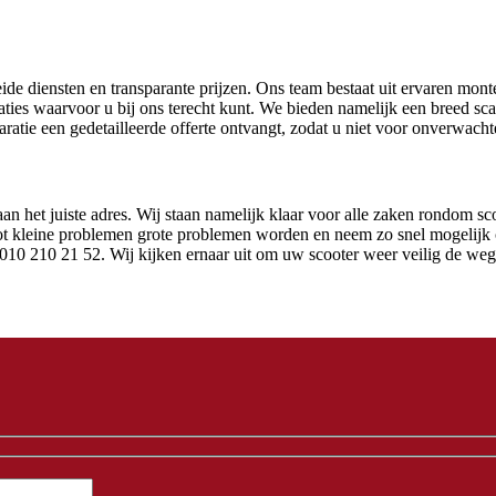
eide diensten en transparante prijzen. Ons team bestaat uit ervaren mont
araties waarvoor u bij ons terecht kunt. We bieden namelijk een breed s
aratie een gedetailleerde offerte ontvangt, zodat u niet voor onverwacht
 het juiste adres. Wij staan namelijk klaar voor alle zaken rondom sco
t tot kleine problemen grote problemen worden en neem zo snel mogelij
 010 210 21 52. Wij kijken ernaar uit om uw scooter weer veilig de weg 