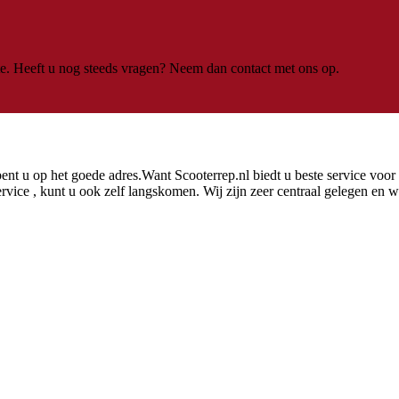
. Heeft u nog steeds vragen? Neem dan contact met ons op.
bent u op het goede adres.Want Scooterrep.nl biedt u beste service voor
ice , kunt u ook zelf langskomen. Wij zijn zeer centraal gelegen en