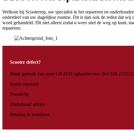
Welkom bij Scooterrep, uw specialist in het repareren en onderhoude
onderdeel van uw dagelijkse routine. Dit is dan ook de reden dat wij 
word gehandeld. Dit niet alleen zodat u weer snel de weg op kunt,
repareren.
Scooter defect?
Maak gebruik van onze GRATIS ophaalservice. Bel 010-210215
Snelle reparatie
Voordelig
Onderhoud advies
Betaling in termijnen