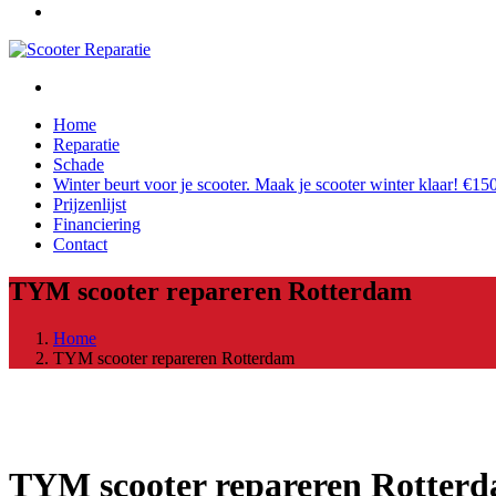
Home
Reparatie
Schade
Winter beurt voor je scooter. Maak je scooter winter klaar! €150
Prijzenlijst
Financiering
Contact
TYM scooter repareren Rotterdam
Home
TYM scooter repareren Rotterdam
TYM scooter repareren Rotter