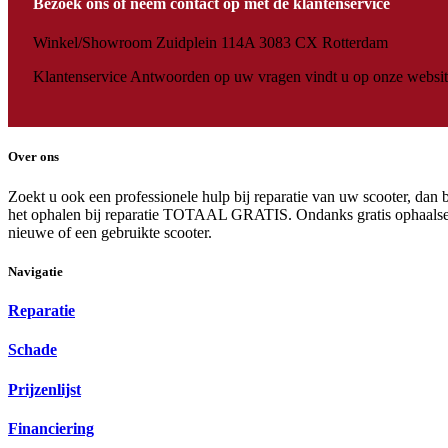
Bezoek ons of neem contact op met de klantenservice
Winkel/Showroom Zuidplein 114A 3083 CX Rotterdam
Klantenservice Antwoorden op uw vragen vindt u op onze website
Over ons
Zoekt u ook een professionele hulp bij reparatie van uw scooter, dan 
het ophalen bij reparatie TOTAAL GRATIS. Ondanks gratis ophaalserv
nieuwe of een gebruikte scooter.
Navigatie
Reparatie
Schade
Prijzenlijst
Financiering