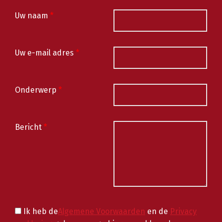
Uw naam
*
Uw e-mail adres
*
Onderwerp
*
Bericht
*
Ik heb de
Algemene Voorwaarden
en de
Privacy