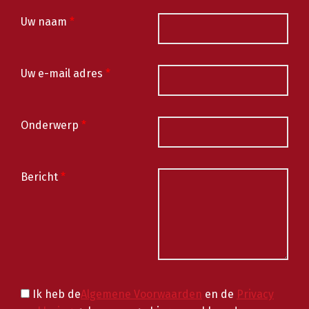
Uw naam
*
Uw e-mail adres
*
Onderwerp
*
Bericht
*
Ik heb de
Algemene Voorwaarden
en de
Privacy