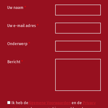
Uw naam
*
Uw e-mail adres
*
Onderwerp
*
Bericht
*
Ik heb de
Algemene Voorwaarden
en de
Privacy