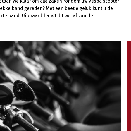
ep staan we klaar om alle zaken rondom uw Vespa scooter
 lekke band gereden? Met een beetje geluk kunt u de
kte band. Uiteraard hangt dit wel af van de