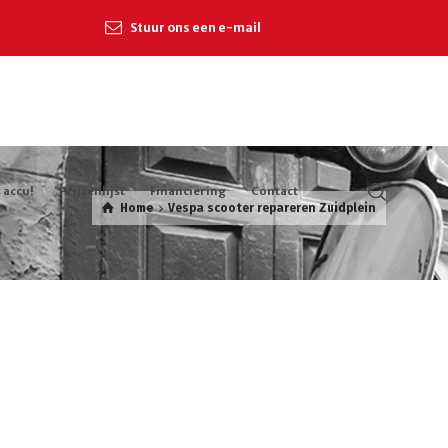
Stuur ons een e-mail
 accu!
Prijzenlijst
Financiering
Contact
Home
Vespa scooter repareren Zuidplein