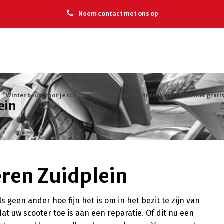
Neem contact met ons op
Winter beurt voor je scooter. Maak je scooter winter klaar! €150 met gratis
ein
eren Zuidplein
 geen ander hoe fijn het is om in het bezit te zijn van
 dat uw scooter toe is aan een reparatie. Of dit nu een