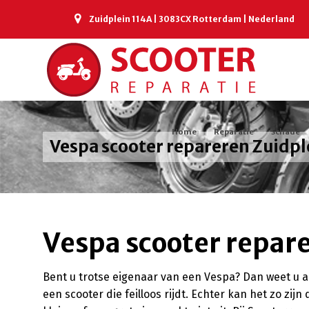
Zuidplein 114A | 3083CX Rotterdam | Nederland
Home
Reparatie
Schade
Vespa scooter repareren Zuidpl
Vespa scooter repar
Bent u trotse eigenaar van een Vespa? Dan weet u als
een scooter die feilloos rijdt. Echter kan het zo zijn