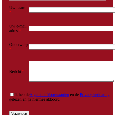
Uw naam
*
Uw e-mail
adres
*
Onderwerp
*
Bericht
*
Ik heb de
Algemene Voorwaarden
en de
Privacy verklaring
gelezen en ga hiermee akkoord