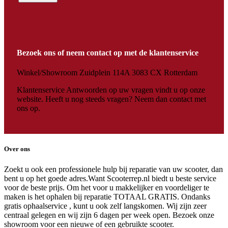
Bezoek ons of neem contact op met de klantenservice
Winkel/Showroom Zuidplein 114A 3083 CX Rotterdam
Klantenservice Antwoorden op uw vragen vindt u op onze
website. Heeft u nog steeds vragen? Neem dan contact met
ons op.
Over ons
Zoekt u ook een professionele hulp bij reparatie van uw scooter, dan
bent u op het goede adres.Want Scooterrep.nl biedt u beste service
voor de beste prijs. Om het voor u makkelijker en voordeliger te
maken is het ophalen bij reparatie TOTAAL GRATIS. Ondanks
gratis ophaalservice , kunt u ook zelf langskomen. Wij zijn zeer
centraal gelegen en wij zijn 6 dagen per week open. Bezoek onze
showroom voor een nieuwe of een gebruikte scooter.